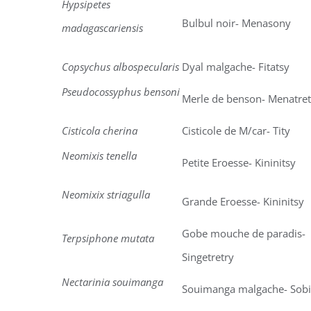
Hypsipetes
Bulbul noir- Menasony
madagascariensis
Copsychus albospecularis
Dyal malgache- Fitatsy
Pseudocossyphus bensoni
Merle de benson- Menatre
Cisticola cherina
Cisticole de M/car- Tity
Neomixis tenella
Petite Eroesse- Kininitsy
Neomixix striagulla
Grande Eroesse- Kininitsy
Gobe mouche de paradis-
Terpsiphone mutata
Singetretry
Nectarinia souimanga
Souimanga malgache- Sobi