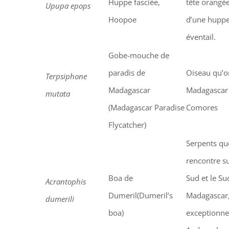
Huppe fasciée,
tête orangé
Upupa epops
Hoopoe
d’une huppe 
éventail.
Gobe-mouche de
paradis de
Oiseau qu’o
Terpsiphone
Madagascar
Madagascar 
mutata
(Madagascar Paradise
Comores
Flycatcher)
Serpents que
rencontre su
Boa de
Sud et le S
Acrantophis
Dumeril(Dumeril’s
Madagascar,
dumerili
boa)
exceptionne