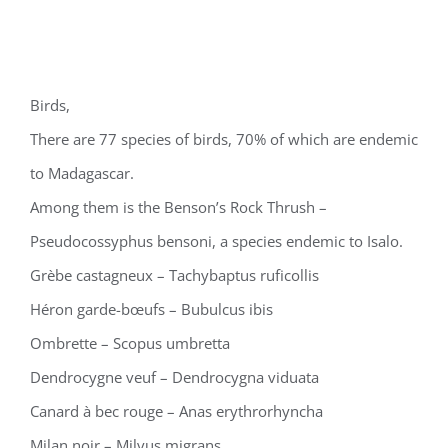
Birds,
There are 77 species of birds, 70% of which are endemic
to Madagascar.
Among them is the Benson’s Rock Thrush –
Pseudocossyphus bensoni, a species endemic to Isalo.
Grèbe castagneux – Tachybaptus ruficollis
Héron garde-bœufs – Bubulcus ibis
Ombrette – Scopus umbretta
Dendrocygne veuf – Dendrocygna viduata
Canard à bec rouge – Anas erythrorhyncha
Milan noir – Milvus migrans