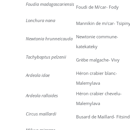
Foudia madagascariensis
Foudi de M/car- Fody
Lonchura nana
Mannikin de m/car- Tsipin
Newtonie commune-
Newtonia hrunneicauda
katekateky
Tachybaptus pelzenii
Grèbe malgache- Vivy
Héron crabier blanc-
Ardeola idae
Malemylava
Héron crabier chevelu-
Ardeola ralloides
Malemylava
Circus maillardi
Busard de Maillard- Fitsin