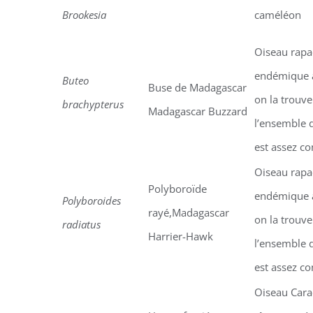
Brookesia
caméléon
Oiseau rapa
endémique 
Buteo
Buse de Madagascar
on la trouve
brachypterus
Madagascar Buzzard
l’ensemble de
est assez 
Oiseau rapa
Polyboroïde
endémique 
Polyboroides
rayé,Madagascar
on la trouve
radiatus
Harrier-Hawk
l’ensemble de
est assez 
Oiseau Carac