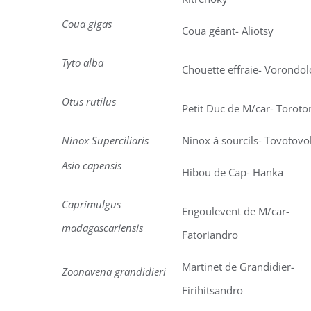
Coua gigas
Coua géant- Aliotsy
Tyto alba
Chouette effraie- Vorondol
Otus rutilus
Petit Duc de M/car- Toroto
Ninox Superciliaris
Ninox à sourcils- Tovotovo
Asio capensis
Hibou de Cap- Hanka
Caprimulgus
Engoulevent de M/car-
madagascariensis
Fatoriandro
Martinet de Grandidier-
Zoonavena grandidieri
Firihitsandro