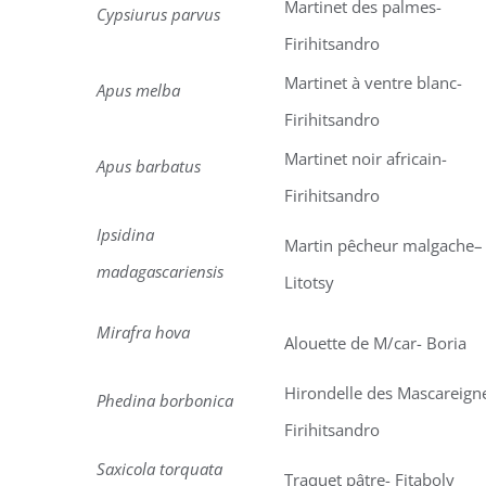
Martinet des palmes-
Cypsiurus parvus
Firihitsandro
Martinet à ventre blanc-
Apus melba
Firihitsandro
Martinet noir africain-
Apus barbatus
Firihitsandro
Ipsidina
Martin pêcheur malgache–
madagascariensis
Litotsy
Mirafra hova
Alouette de M/car- Boria
Hirondelle des Mascareign
Phedina borbonica
Firihitsandro
Saxicola torquata
Traquet pâtre- Fitaboly