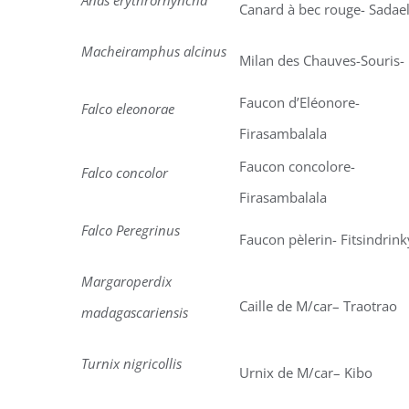
Anas erythrorhyncha
Canard à bec rouge- Sadae
Macheiramphus alcinus
Milan des Chauves-Souris- 
Faucon d’Eléonore-
Falco eleonorae
Firasambalala
Faucon concolore-
Falco concolor
Firasambalala
Falco Peregrinus
Faucon pèlerin- Fitsindrink
Margaroperdix
Caille de M/car– Traotrao
madagascariensis
Turnix nigricollis
Urnix de M/car– Kibo