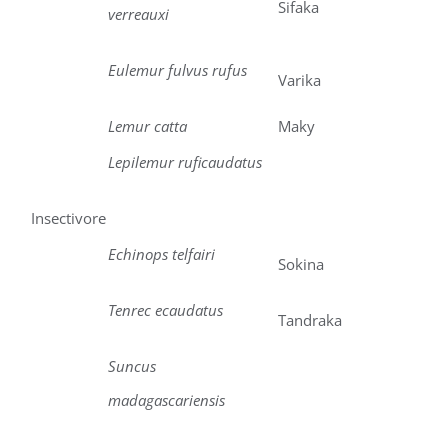
Sifaka
verreauxi
Eulemur fulvus rufus
Varika
Lemur catta
Maky
Lepilemur ruficaudatus
Insectivore
Echinops telfairi
Sokina
Tenrec ecaudatus
Tandraka
Suncus
madagascariensis