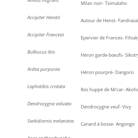
Milvus migrans
Milan noir- Tsimalaho
Accipiter Henstii
Autour de Henst- Fandras
Accipiter Francesii
Epervier de Frances- Fihia
Bulbucus ibis
Héron garde-bœufs- Sikotr
Ardea purpurea
Héron pourpré- Dangoro
Lophotibis cristata
Ibis huppé de M/car- Akoh
Dendrocygna viduata
Dendrocygne veuf- Vivy
Sarkidiornis melanotos
Canard à bosse- Angongo