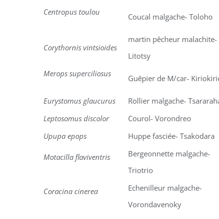
Centropus toulou
Coucal malgache- Toloho
martin pêcheur malachite-
Corythornis vintsioides
Litotsy
Merops superciliosus
Guêpier de M/car- Kiriokir
Eurystomus glaucurus
Rollier malgache- Tsararah
Leptosomus discolor
Courol- Vorondreo
Upupa epops
Huppe fasciée- Tsakodara
Bergeonnette malgache-
Motacilla flaviventris
Triotrio
Echenilleur malgache-
Coracina cinerea
Vorondavenoky