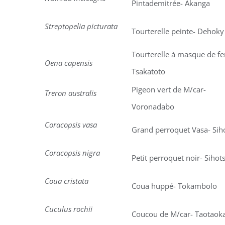
Pintademitrée- Akanga
Streptopelia picturata
Tourterelle peinte- Dehoky
Tourterelle à masque de fe
Oena capensis
Tsakatoto
Pigeon vert de M/car-
Treron australis
Voronadabo
Coracopsis vasa
Grand perroquet Vasa- Sih
Coracopsis nigra
Petit perroquet noir- Sihot
Coua cristata
Coua huppé- Tokambolo
Cuculus rochii
Coucou de M/car- Taotaok