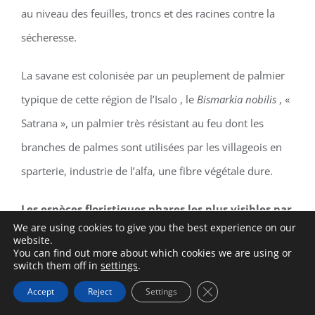
au niveau des feuilles, troncs et des racines contre la
sécheresse.
La savane est colonisée par un peuplement de palmier
typique de cette région de l’Isalo , le
Bismarkia nobilis
, «
Satrana », un palmier très résistant au feu dont les
branches de palmes sont utilisées par les villageois en
sparterie, industrie de l’alfa, une fibre végétale dure.
Les espèces floristiques phares les plus visibles par
We are using cookies to give you the best experience on our
les touristes sont :
website.
You can find out more about which cookies we are using or
switch them off in
settings
.
Nom
Close GDPR Cookie Ba
Accept
Reject
Settings
vernaculaire
Nom Scientifique