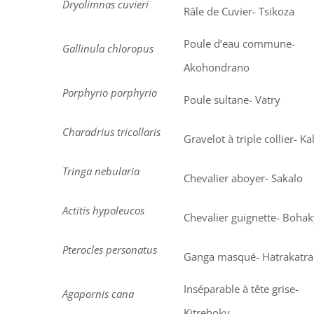
Dryolimnas cuvieri
Râle de Cuvier- Tsikoza
Poule d’eau commune-
Gallinula chloropus
Akohondrano
Porphyrio porphyrio
Poule sultane- Vatry
Charadrius tricollaris
Gravelot à triple collier- Ka
Tringa nebularia
Chevalier aboyer- Sakalo
Actitis hypoleucos
Chevalier guignette- Bohak
Pterocles personatus
Ganga masqué- Hatrakatra
Inséparable à tête grise-
Agapornis cana
Kitrehoky