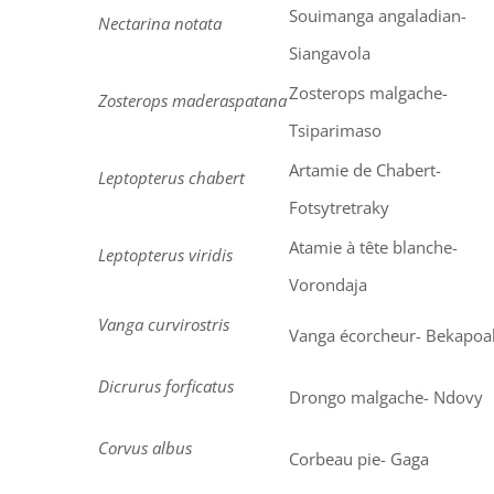
Souimanga angaladian-
Nectarina notata
Siangavola
Zosterops malgache-
Zosterops maderaspatana
Tsiparimaso
Artamie de Chabert-
Leptopterus chabert
Fotsytretraky
Atamie à tête blanche-
Leptopterus viridis
Vorondaja
Vanga curvirostris
Vanga écorcheur- Bekapoa
Dicrurus forficatus
Drongo malgache- Ndovy
Corvus albus
Corbeau pie- Gaga