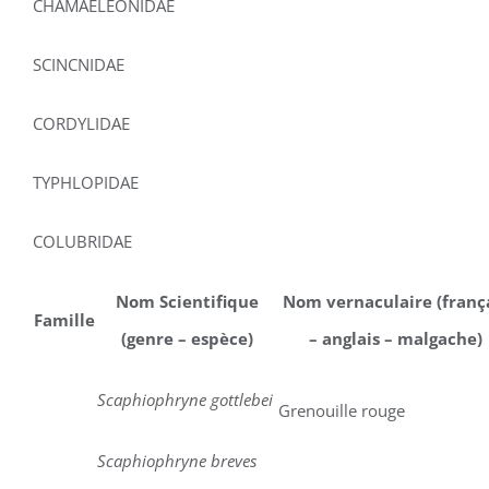
CHAMAELEONIDAE
SCINCNIDAE
CORDYLIDAE
TYPHLOPIDAE
COLUBRIDAE
Nom Scientifique
Nom vernaculaire (franç
Famille
(genre – espèce)
– anglais – malgache)
Scaphiophryne gottlebei
Grenouille rouge
Scaphiophryne breves