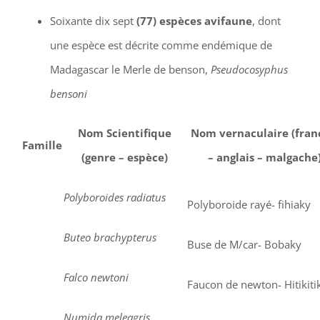
Soixante dix sept
(77) espèces avifaune
, dont
une espèce est décrite comme endémique de
Madagascar le Merle de benson,
Pseudocosyphus
bensoni
Nom Scientifique
Nom vernaculaire (fran
Famille
(genre – espèce)
– anglais – malgache
Polyboroides radiatus
Polyboroide rayé- fihiaky
Buteo brachypterus
Buse de M/car- Bobaky
Falco newtoni
Faucon de newton- Hitikiti
Numida meleagris