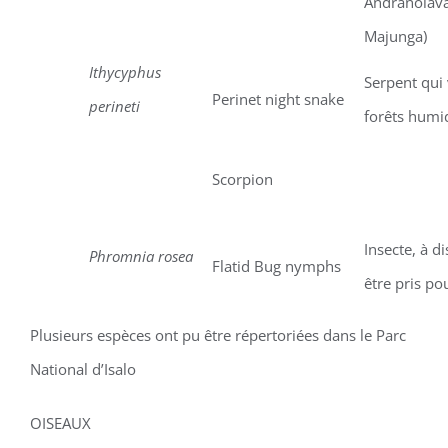
Andranolava
Majunga)
Ithycyphus
Serpent qui 
Perinet night snake
perineti
forêts humi
Scorpion
Insecte, à di
Phromnia rosea
Flatid Bug nymphs
être pris po
Plusieurs espèces ont pu être répertoriées dans le Parc
National d’Isalo
OISEAUX