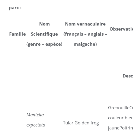
parc :
Nom
Nom vernaculaire
Observatio
Famille
Scientifique
(français – anglais –
(genre – espèce)
malgache)
Desc
GrenouilleC
Mantella
couleur ble
Tular Golden frog
expectata
jaunePoitrin