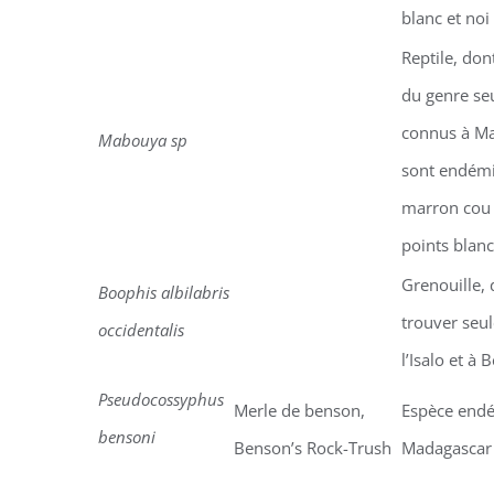
blanc et noi
Reptile, don
du genre se
connus à Ma
Mabouya sp
sont endém
marron cou 
points blanc
Grenouille, 
Boophis albilabris
trouver seu
occidentalis
l’Isalo et à
Pseudocossyphus
Merle de benson,
Espèce end
bensoni
Benson’s Rock-Trush
Madagascar