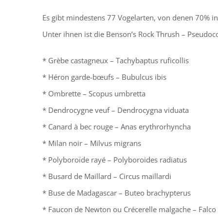
Es gibt mindestens 77 Vogelarten, von denen 70% i
Unter ihnen ist die Benson’s Rock Thrush – Pseudoco
* Grèbe castagneux – Tachybaptus ruficollis
* Héron garde-bœufs – Bubulcus ibis
* Ombrette – Scopus umbretta
* Dendrocygne veuf – Dendrocygna viduata
* Canard à bec rouge – Anas erythrorhyncha
* Milan noir – Milvus migrans
* Polyboroïde rayé – Polyboroides radiatus
* Busard de Maillard – Circus maillardi
* Buse de Madagascar – Buteo brachypterus
* Faucon de Newton ou Crécerelle malgache – Falco